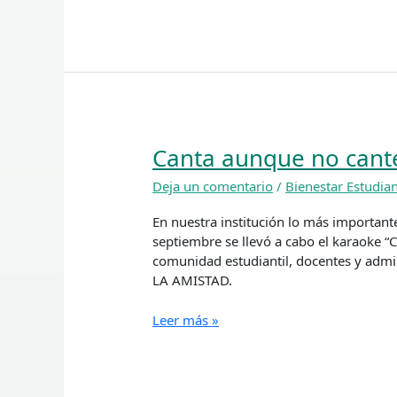
Canta aunque no cant
Canta
aunque
Deja un comentario
/
Bienestar Estudian
no
cantes
En nuestra institución lo más important
septiembre se llevó a cabo el karaoke
comunidad estudiantil, docentes y admi
LA AMISTAD.
Leer más »